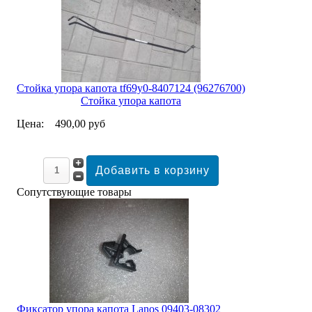
Стойка упора капота tf69y0-8407124 (96276700)
Стойка упора капота
Цена:
490,00 руб
Сопутствующие товары
Фиксатор упора капота Lanos 09403-08302